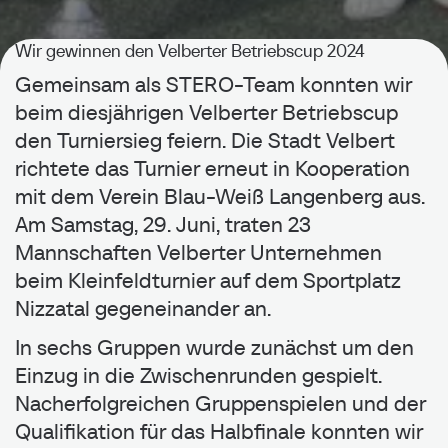
Wir gewinnen den Velberter Betriebscup 2024
Gemeinsam als STERO-Team konnten wir
beim diesjährigen Velberter Betriebscup
14.06.2024
-
News
-
Author: pechschwarz
den Turniersieg feiern. Die Stadt Velbert
richtete das Turnier erneut in Kooperation
Wir gewinnen den Velberter
mit dem Verein Blau-Weiß Langenberg aus.
Betriebscup 2024
Am Samstag, 29. Juni, traten 23
Mannschaften Velberter Unternehmen
beim Kleinfeldturnier auf dem Sportplatz
Nizzatal gegeneinander an.
In sechs Gruppen wurde zunächst um den
Einzug in die Zwischenrunden gespielt.
Nacherfolgreichen Gruppenspielen und der
Qualifikation für das Halbfinale konnten wir