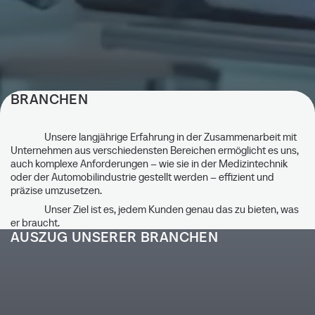
BRANCHEN
In über 30 Branchen Zuhause.
Unsere langjährige Erfahrung in der Zusammenarbeit mit
Unternehmen aus verschiedensten Bereichen ermöglicht es uns,
auch komplexe Anforderungen – wie sie in der Medizintechnik
Als leistungsstarkes und innovationsfreudiges Unternehmen
oder der Automobilindustrie gestellt werden – effizient und
sind wir Ansprechpartner für unterschiedliche Branchen und
präzise umzusetzen.
Industriebereiche.
Unser Ziel ist es, jedem Kunden genau das zu bieten, was
er braucht.
AUSZUG UNSERER BRANCHEN
Kontakt aufnehmen