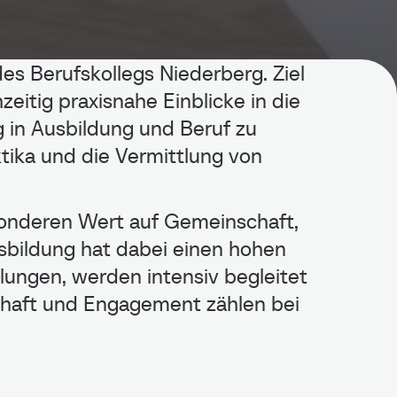
des Berufskollegs Niederberg. Ziel
eitig praxisnahe Einblicke in die
 in Ausbildung und Beruf zu
tika und die Vermittlung von
sonderen Wert auf Gemeinschaft,
ießen
sbildung hat dabei einen hohen
lungen, werden intensiv begleitet
schaft und Engagement zählen bei
ie Nachwuchsförderung in der Region
Niederberg in die Fachkräfte von