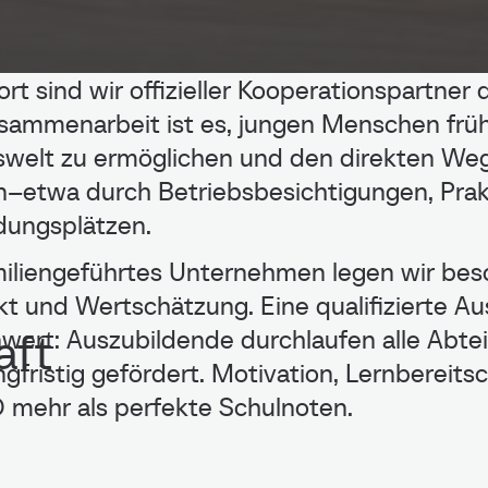
ort sind wir offizieller Kooperationspartner 
sammenarbeit ist es, jungen Menschen frühz
swelt zu ermöglichen und den direkten Weg
n–etwa durch Betriebsbesichtigungen, Prak
dungsplätzen.
miliengeführtes Unternehmen legen wir be
lleg Niederberg schl
t und Wertschätzung. Eine qualifizierte Au
aft
nwert: Auszubildende durchlaufen alle Abtei
aft
ngfristig gefördert. Motivation, Lernbereit
mehr als perfekte Schulnoten.
r neuen Kooperation stärken wir gezielt d
vestieren gemeinsam mit dem Berufskolleg 