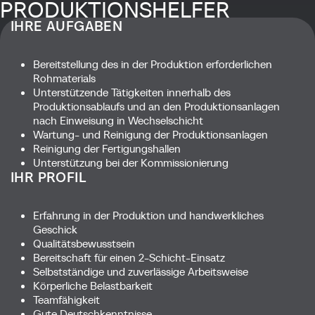
PRODUKTIONSHELFER
IHRE AUFGABEN
(m/w/d)
Bereitstellung des in der Produktion erforderlichen
Wenn Sie daran interessiert sind, sich gemeinsam mit einem
Rohmaterials
engagierten und motivierten Team, in einem modernen und
Unterstützende Tätigkeiten innerhalb des
strukturierten Arbeitsumfeld, Tag für Tag
Produktionsablaufs und an den Produktionsanlagen
abwechslungsreichen und herausfordernden Aufgaben zu
nach Einweisung in Wechselschicht
widmen, bewerben Sie sich bei uns!
Wartung- und Reinigung der Produktionsanlagen
Reinigung der Fertigungshallen
Unterstützung bei der Kommissionierung
IHR PROFIL
Jetzt bewerben
Erfahrung in der Produktion und handwerkliches
Geschick
Qualitätsbewusstsein
Bereitschaft für einen 2-Schicht-Einsatz
Selbstständige und zuverlässige Arbeitsweise
Körperliche Belastbarkeit
Teamfähigkeit
Gute Deutschkenntnisse